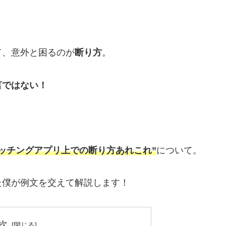
て、意外と困るのが
断り方
。
言ではない！
ッチングアプリ上での断り方あれこれ”
について。
た僕が例文を交えて解説します！
次