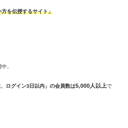
い方を伝授するサイト」
増中。
5,000人以上
性、ログイン3日以内」の会員数は
で